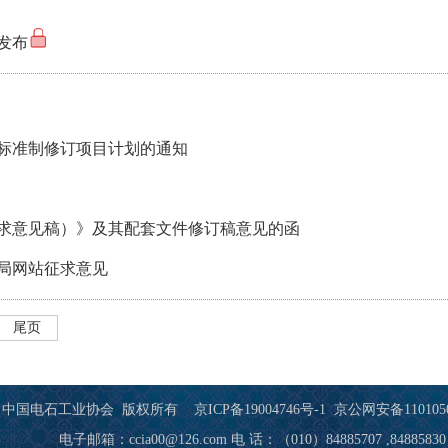
发布
业标准制修订项目计划的通知
求意见稿）》及其配套文件修订稿意见的函
局网站征求意见
尾页
中国电石工业协会 版权所有
京ICP备19004746号-1
京公网安备1101050
电子邮箱：ccia00@126.com 电 话：（010）84885707 ,84885830