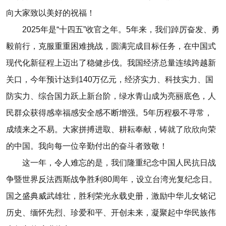
向大家致以美好的祝福！
2025年是“十四五”收官之年。5年来，我们踔厉奋发、勇
毅前行，克服重重困难挑战，圆满完成目标任务，在中国式
现代化新征程上迈出了稳健步伐。我国经济总量连续跨越新
关口，今年预计达到140万亿元，经济实力、科技实力、国
防实力、综合国力跃上新台阶，绿水青山成为亮丽底色，人
民群众获得感幸福感安全感不断增强。5年历程极不寻常，
成绩来之不易。大家拼搏进取、耕耘奉献，铸就了欣欣向荣
的中国。我向每一位辛勤付出的奋斗者致敬！
这一年，令人难忘的是，我们隆重纪念中国人民抗日战
争暨世界反法西斯战争胜利80周年，设立台湾光复纪念日。
国之盛典威武雄壮，胜利荣光永载史册，激励中华儿女铭记
历史、缅怀先烈、珍爱和平、开创未来，凝聚起中华民族伟