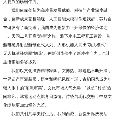
大复兴的磅礴伟力。
我们依靠创新为高质量发展赋能。科技与产业深度融
合，创新成果竞相涌现，人工智能大模型你追我赶，芯片自
主研发有了新突破，我国成为创新力上升最快的经济体之
一。天问二号开启“追星”之旅，雅下水电工程开工建设，首
艘电磁弹射型航母正式入列。人形机器人亮出“功夫模式”，
无人机演绎绚丽“烟花”。创新创造催生了新质生产力，也让
生活更加多姿多彩。
我们以文化滋养精神家园。文博热、非遗热不断升温，
世界遗产再添新员，悟空和哪吒风靡全球，古韵国风成为年
轻人眼中的“顶流审美”。文旅市场人气火爆，“城超”“村超”热
闹非凡，冰雪运动点燃冬日激情。传统与现代交融，中华文
化绽放更加灿烂的光芒。
我们共创共享美好生活。我到西藏、新疆出席庆祝活