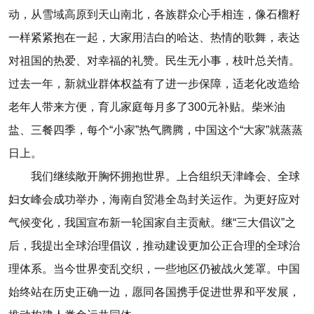
动，从雪域高原到天山南北，各族群众心手相连，像石榴籽
一样紧紧抱在一起，大家用洁白的哈达、热情的歌舞，表达
对祖国的热爱、对幸福的礼赞。民生无小事，枝叶总关情。
过去一年，新就业群体权益有了进一步保障，适老化改造给
老年人带来方便，育儿家庭每月多了300元补贴。柴米油
盐、三餐四季，每个“小家”热气腾腾，中国这个“大家”就蒸蒸
日上。
我们继续敞开胸怀拥抱世界。上合组织天津峰会、全球
妇女峰会成功举办，海南自贸港全岛封关运作。为更好应对
气候变化，我国宣布新一轮国家自主贡献。继“三大倡议”之
后，我提出全球治理倡议，推动建设更加公正合理的全球治
理体系。当今世界变乱交织，一些地区仍被战火笼罩。中国
始终站在历史正确一边，愿同各国携手促进世界和平发展，